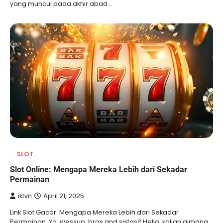
yang muncul pada akhir abad…
SLOT
Slot Online: Mengapa Mereka Lebih dari Sekadar
Permainan
iktvn
April 21, 2025
Link Slot Gacor: Mengapa Mereka Lebih dari Sekadar
Permainan. Yo, wessup, bros and sistas? Hello, kalian gimana