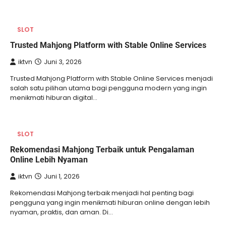
SLOT
Trusted Mahjong Platform with Stable Online Services
iktvn
Juni 3, 2026
Trusted Mahjong Platform with Stable Online Services menjadi
salah satu pilihan utama bagi pengguna modern yang ingin
menikmati hiburan digital…
SLOT
Rekomendasi Mahjong Terbaik untuk Pengalaman
Online Lebih Nyaman
iktvn
Juni 1, 2026
Rekomendasi Mahjong terbaik menjadi hal penting bagi
pengguna yang ingin menikmati hiburan online dengan lebih
nyaman, praktis, dan aman. Di…