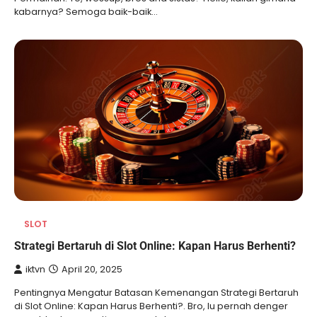
kabarnya? Semoga baik-baik…
SLOT
Strategi Bertaruh di Slot Online: Kapan Harus Berhenti?
iktvn
April 20, 2025
Pentingnya Mengatur Batasan Kemenangan Strategi Bertaruh
di Slot Online: Kapan Harus Berhenti?. Bro, lu pernah denger