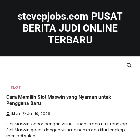
Skip
to
stevepjobs.com PUSAT
content
BERITA JUDI ONLINE
TERBARU
SLOT
Cara Memilih Slot Maxwin yang Nyaman untuk
Pengguna Baru
iktvn
Juli 10, 2026
Slot Maxwin Gacor dengan Visual Dinamis dan Fitur Lengkap
Slot Maxwin gacor dengan visual dinamis dan fitur lengkap
menjadi salah…