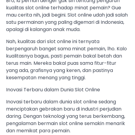
Bro, lu pernah denger gak sih tentang pengaruh
kualitas slot online terhadap minat pemain? Gue
mau cerita nih, jadi begini. Slot online udah jadi salah
satu permainan yang paling digemari di Indonesia,
apalagi di kalangan anak muda.
Nah, kualitas dari slot online ini ternyata
berpengaruh banget sama minat pemain, lho. Kalo
kualitasnya bagus, pasti pemain bakal betah dan
terus main. Mereka bakal puas sama fitur-fitur
yang ada, grafisnya yang keren, dan pastinya
kesempatan menang yang tinggi.
Inovasi Terbaru dalam Dunia Slot Online
Inovasi terbaru dalam dunia slot online sedang
menciptakan gebrakan baru di industri perjudian
daring. Dengan teknologi yang terus berkembang,
pengalaman bermain slot online semakin menarik
dan memikat para pemain.