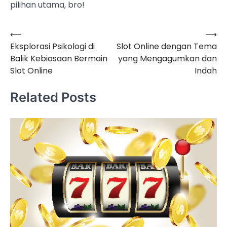
pilihan utama, bro!
⟵
⟶
Navigasi
Eksplorasi Psikologi di
Slot Online dengan Tema
pos
Balik Kebiasaan Bermain
yang Mengagumkan dan
Slot Online
Indah
Related Posts