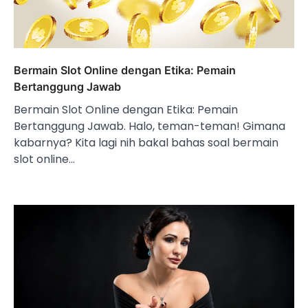
Bermain Slot Online dengan Etika: Pemain
Bertanggung Jawab
Bermain Slot Online dengan Etika: Pemain
Bertanggung Jawab. Halo, teman-teman! Gimana
kabarnya? Kita lagi nih bakal bahas soal bermain
slot online…