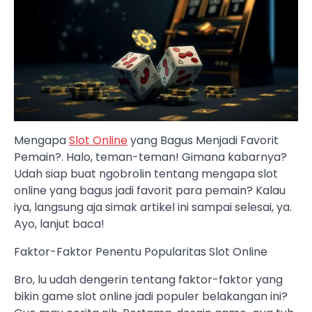
Mengapa
Slot Online
yang Bagus Menjadi Favorit
Pemain?. Halo, teman-teman! Gimana kabarnya?
Udah siap buat ngobrolin tentang mengapa slot
online yang bagus jadi favorit para pemain? Kalau
iya, langsung aja simak artikel ini sampai selesai, ya.
Ayo, lanjut baca!
Faktor-Faktor Penentu Popularitas Slot Online
Bro, lu udah dengerin tentang faktor-faktor yang
bikin game slot online jadi populer belakangan ini?